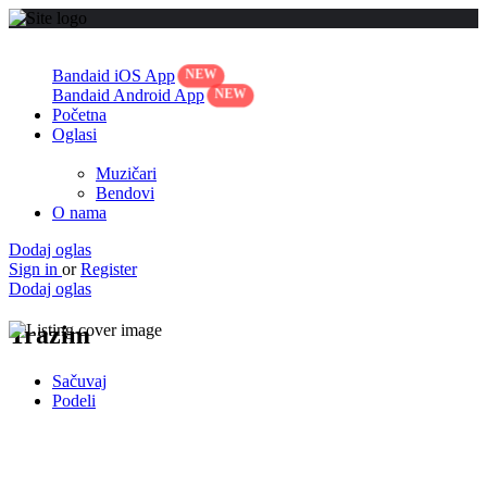
Bandaid iOS App
Bandaid Android App
Početna
Oglasi
Muzičari
Bendovi
O nama
Dodaj oglas
Sign in
or
Register
Dodaj oglas
Trazim
Sačuvaj
Podeli