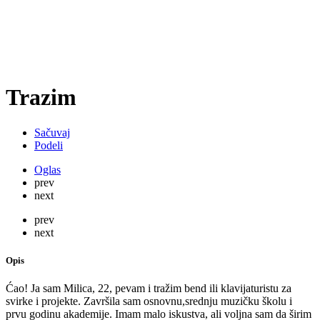
Trazim
Sačuvaj
Podeli
Oglas
prev
next
prev
next
Opis
Ćao! Ja sam Milica, 22, pevam i tražim bend ili klavijaturistu za
svirke i projekte. Završila sam osnovnu,srednju muzičku školu i
prvu godinu akademije. Imam malo iskustva, ali voljna sam da širim