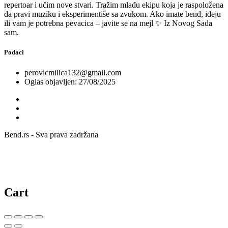
repertoar i učim nove stvari. Tražim mlađu ekipu koja je raspoložena
da pravi muziku i eksperimentiše sa zvukom. Ako imate bend, ideju
ili vam je potrebna pevacica – javite se na mejl ✨ Iz Novog Sada
sam.
Podaci
perovicmilica132@gmail.com
Oglas objavljen: 27/08/2025
Bend.rs - Sva prava zadržana
Cart