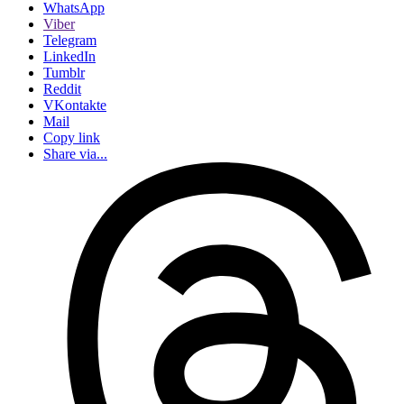
WhatsApp
Viber
Telegram
LinkedIn
Tumblr
Reddit
VKontakte
Mail
Copy link
Share via...