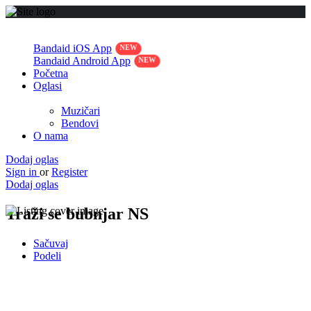
Bandaid iOS App
Bandaid Android App
Početna
Oglasi
Muzičari
Bendovi
O nama
Dodaj oglas
Sign in
or
Register
Dodaj oglas
Traži se bubnjar NS
Sačuvaj
Podeli