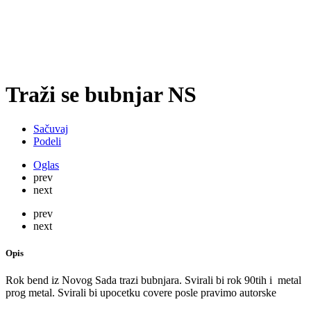
Traži se bubnjar NS
Sačuvaj
Podeli
Oglas
prev
next
prev
next
Opis
Rok bend iz Novog Sada trazi bubnjara. Svirali bi rok 90tih i metal
prog metal. Svirali bi upocetku covere posle pravimo autorske