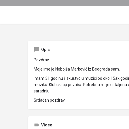
Opis
Pozdrav,
Moje ime je Nebojša Marković iz Beograda sam.
Imam 31 godinu i iskustvo u muzici od oko 15ak god
muziku. Klubski tip pevača. Potrebna mi je ustaljena e
saradnju.
Srdačan pozdrav
Video