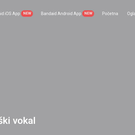
id iOS App
Bandaid Android App
Početna
Ogla
ki vokal