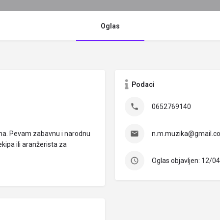
Oglas
Podaci
0652769140
ina. Pevam zabavnu i narodnu
n.m.muzika@gmail.c
kipa ili aranžerista za
Oglas objavljen: 12/0