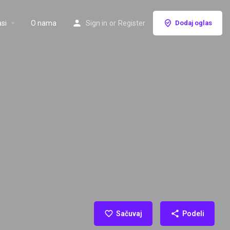
si
O nama
Sign in
or
Register
Dodaj oglas
Sačuvaj
Podeli