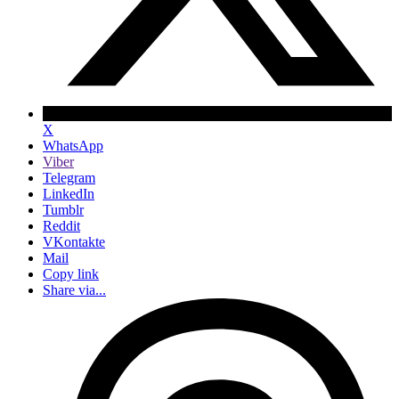
X
WhatsApp
Viber
Telegram
LinkedIn
Tumblr
Reddit
VKontakte
Mail
Copy link
Share via...