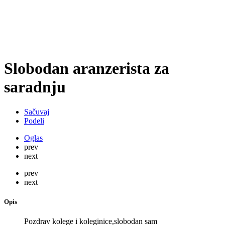
Slobodan aranzerista za
saradnju
Sačuvaj
Podeli
Oglas
prev
next
prev
next
Opis
Pozdrav kolege i koleginice,slobodan sam