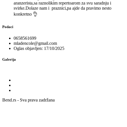
aranzerista,sa raznolikim repertoarom za svu saradnju i
svirke.Dolaze nam i praznici,pa ajde da pravimo nesto
konkretno 👌
Podaci
0658561699
mladencole@gmail.com
Oglas objavljen: 17/10/2025
Galerija
Bend.rs - Sva prava zadržana