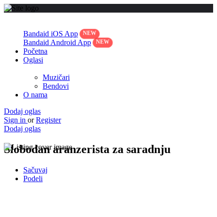
Bandaid iOS App
Bandaid Android App
Početna
Oglasi
Muzičari
Bendovi
O nama
Dodaj oglas
Sign in
or
Register
Dodaj oglas
Slobodan aranzerista za saradnju
Sačuvaj
Podeli