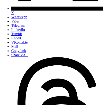
X
WhatsApp
Viber
Telegram
LinkedIn
Tumblr
Reddit
VKontakte
Mail
Copy link
Share via...