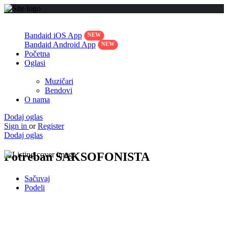
Bandaid iOS App
Bandaid Android App
Početna
Oglasi
Muzičari
Bendovi
O nama
Dodaj oglas
Sign in
or
Register
Dodaj oglas
Potreban SAKSOFONISTA
Sačuvaj
Podeli