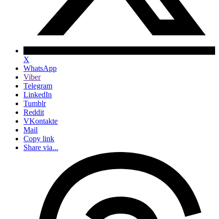
X
WhatsApp
Viber
Telegram
LinkedIn
Tumblr
Reddit
VKontakte
Mail
Copy link
Share via...