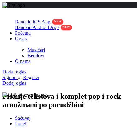
Bandaid iOS App
Bandaid Android App
Početna
Oglasi
Muzičari
Bendovi
O nama
Dodaj oglas
Sign in
or
Register
Dodaj oglas
Pisanje tekstova i komplet pop i rock
aranžmani po porudžbini
Sačuvaj
Podeli