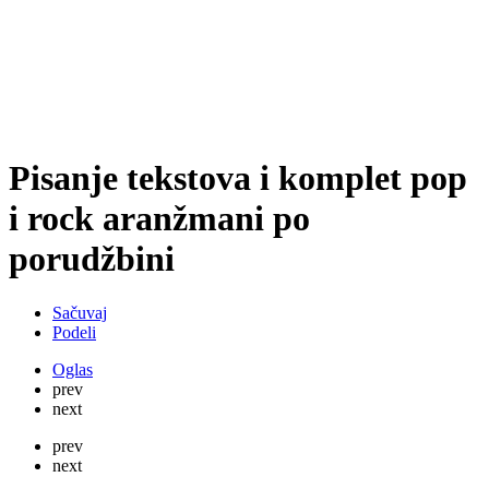
Pisanje tekstova i komplet pop
i rock aranžmani po
porudžbini
Sačuvaj
Podeli
Oglas
prev
next
prev
next