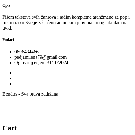
Opis
Pišem tekstove svih žanrova i radim kompletne aranžmane za pop i
rok muziku.Sve je zaštićeno autorskim pravima i mogu da dam na
uvid.
Podaci
0606434466
pedjamilena79@gmail.com
Oglas objavljen: 31/10/2024
Bend.rs - Sva prava zadržana
Cart