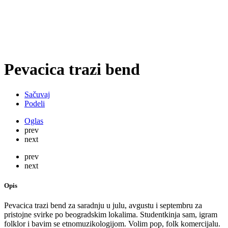
Pevacica trazi bend
Sačuvaj
Podeli
Oglas
prev
next
prev
next
Opis
Pevacica trazi bend za saradnju u julu, avgustu i septembru za
pristojne svirke po beogradskim lokalima. Studentkinja sam, igram
folklor i bavim se etnomuzikologijom. Volim pop, folk komercijalu.