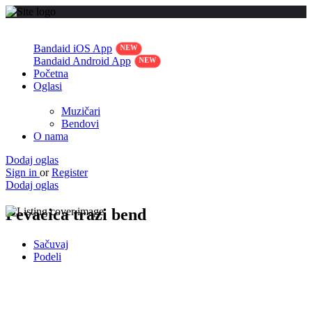
Bandaid iOS App
Bandaid Android App
Početna
Oglasi
Muzičari
Bendovi
O nama
Dodaj oglas
Sign in
or
Register
Dodaj oglas
Pevacica trazi bend
Sačuvaj
Podeli