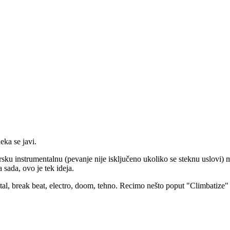
eka se javi.
torsku instrumentalnu (pevanje nije isključeno ukoliko se steknu uslovi) 
sada, ovo je tek ideja.
 break beat, electro, doom, tehno. Recimo nešto poput "Climbatize" 