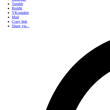
Tumblr
Reddit
VKontakte
Mail
Copy link
Share via...