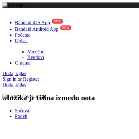
Bandaid iOS App
Bandaid Android App
Početna
Oglasi
Muzičari
Bendovi
O nama
Dodaj oglas
Sign in
or
Register
Dodaj oglas
Muzika je tišina između nota
Sačuvaj
Podeli