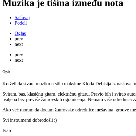
Muzika je tišina između nota
Sačuvaj
Podeli
Oglas
prev
next
prev
next
Opis
Ko želi da stvara muziku u stilu maksime Kloda Debisija iz naslova, n
Sviram, bas, klasičnu gitaru, električnu gitaru. Pravio bih i svirao au
usiljena bez previše žanrovskih ograničenja. Nemam više odrednica za 
Ako već moram da dodam žanrovske odrednice mešavina groove metal,
Svi instrumenti dobrodošli :)
Ivan