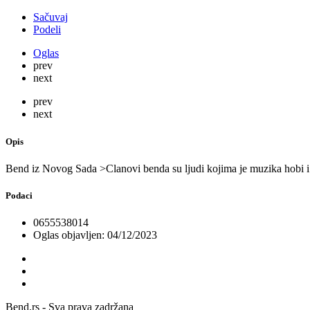
Sačuvaj
Podeli
Oglas
prev
next
prev
next
Opis
Bend iz Novog Sada >Clanovi benda su ljudi kojima je muzika hobi i 
Podaci
0655538014
Oglas objavljen: 04/12/2023
Bend.rs - Sva prava zadržana