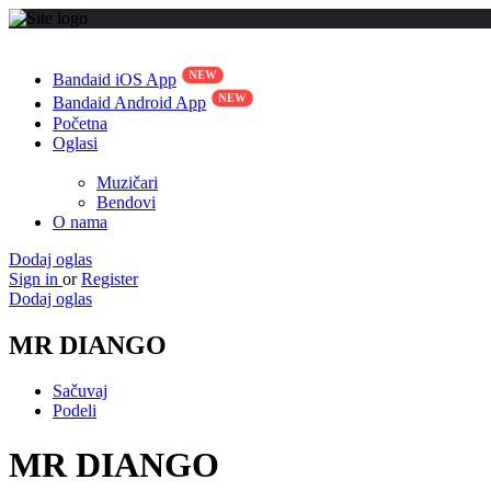
Bandaid iOS App
Bandaid Android App
Početna
Oglasi
Muzičari
Bendovi
O nama
Dodaj oglas
Sign in
or
Register
Dodaj oglas
MR DIANGO
Sačuvaj
Podeli
MR DIANGO