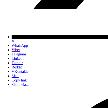
X
WhatsApp
Viber
Telegram
LinkedIn
Tumblr
Reddit
VKontakte
Mail
Copy link
Share via...