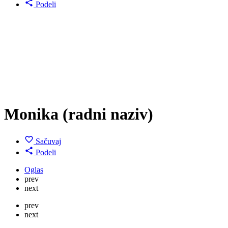
Podeli
Monika (radni naziv)
Sačuvaj
Podeli
Oglas
prev
next
prev
next