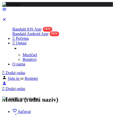
Bandaid iOS App
Bandaid Android App
Početna
Oglasi
Muzičari
Bendovi
O nama
Dodaj oglas
Sign in
or
Register
Dodaj oglas
Monika (radni naziv)
Sačuvaj