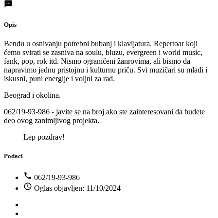
Opis
Bendu u osnivanju potrebni bubanj i klavijatura. Repertoar koji
ćemo svirati se zasniva na soulu, bluzu, evergreen i world music,
fank, pop, rok itd. Nismo ograničeni žanrovima, ali bismo da
napravimo jednu pristojnu i kulturnu priču. Svi muzičari su mladi i
iskusni, puni energije i voljni za rad.
Beograd i okolina.
062/19-93-986 - javite se na broj ako ste zainteresovani da budete
deo ovog zanimljivog projekta.
Lep pozdrav!
Podaci
062/19-93-986
Oglas objavljen: 11/10/2024