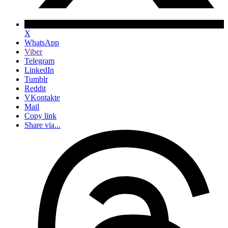
X
WhatsApp
Viber
Telegram
LinkedIn
Tumblr
Reddit
VKontakte
Mail
Copy link
Share via...