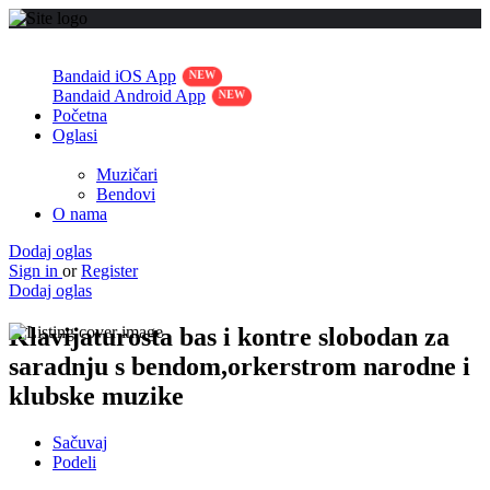
Bandaid iOS App
Bandaid Android App
Početna
Oglasi
Muzičari
Bendovi
O nama
Dodaj oglas
Sign in
or
Register
Dodaj oglas
Klavijaturosta bas i kontre slobodan za
saradnju s bendom,orkerstrom narodne i
klubske muzike
Sačuvaj
Podeli