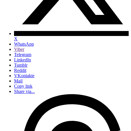
X
WhatsApp
Viber
Telegram
LinkedIn
Tumblr
Reddit
VKontakte
Mail
Copy link
Share via...