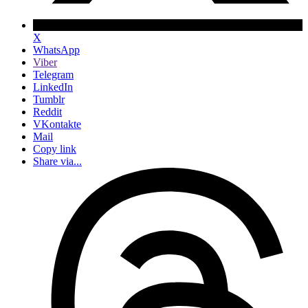
X
WhatsApp
Viber
Telegram
LinkedIn
Tumblr
Reddit
VKontakte
Mail
Copy link
Share via...