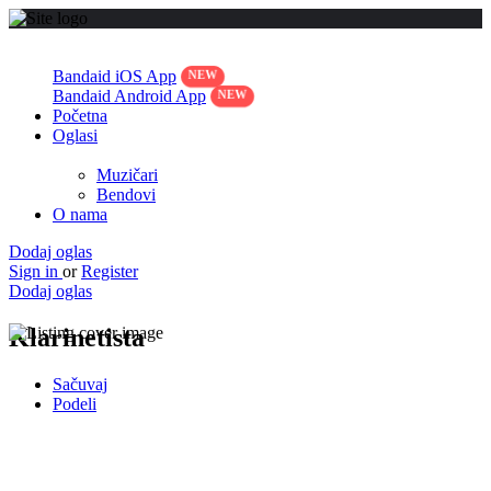
Bandaid iOS App
Bandaid Android App
Početna
Oglasi
Muzičari
Bendovi
O nama
Dodaj oglas
Sign in
or
Register
Dodaj oglas
Klarinetista
Sačuvaj
Podeli