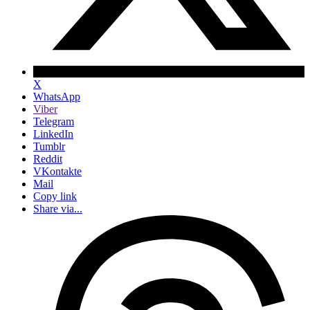
X
WhatsApp
Viber
Telegram
LinkedIn
Tumblr
Reddit
VKontakte
Mail
Copy link
Share via...