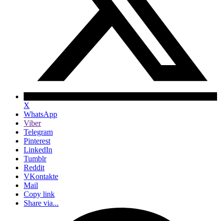
X
WhatsApp
Viber
Telegram
Pinterest
LinkedIn
Tumblr
Reddit
VKontakte
Mail
Copy link
Share via...