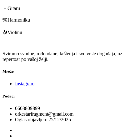
🎸Gitaru
🪗Harmoniku
🎻Violinu
Sviramo svadbe, rođendane, krštenja i sve vrste događaja, uz
repertoar po vašoj želji.
Mreže
Instagram
Podaci
0603809899
orkestarfragment@gmail.com
Oglas objavljen: 25/12/2025