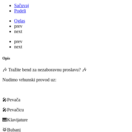
Sačuvaj
Podeli
Oglas
prev
next
prev
next
Opis
🎶 Tražite bend za nezaboravnu proslavu? 🎶
Nudimo vrhunski provod uz:
🎤Pevača
🎤Pevačicu
🎹Klavijature
🥁Bubanj