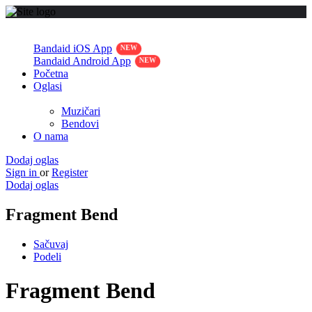
Bandaid iOS App
Bandaid Android App
Početna
Oglasi
Muzičari
Bendovi
O nama
Dodaj oglas
Sign in
or
Register
Dodaj oglas
Fragment Bend
Sačuvaj
Podeli
Fragment Bend