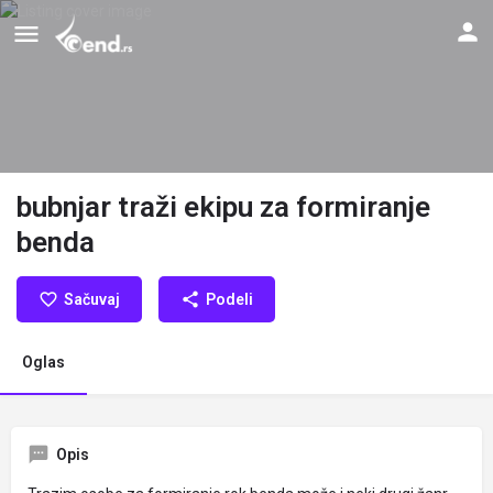
bubnjar traži ekipu za formiranje
benda
Sačuvaj
Podeli
Oglas
Opis