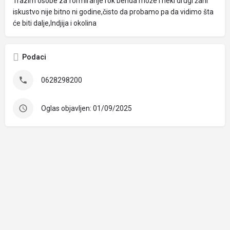
Trazim osobe za formiranje rok benda može i neki drugi žanr
iskustvo nije bitno ni godine,čisto da probamo pa da vidimo šta
će biti dalje,Indjija i okolina
Podaci
0628298200
Oglas objavljen: 01/09/2025