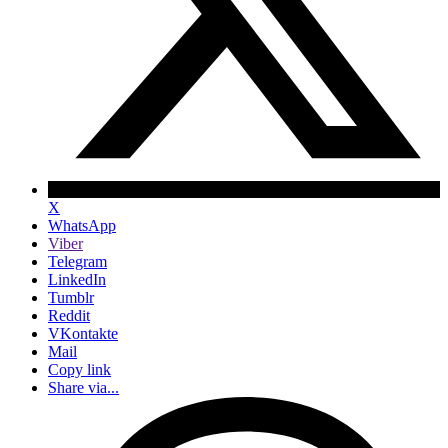
X
WhatsApp
Viber
Telegram
LinkedIn
Tumblr
Reddit
VKontakte
Mail
Copy link
Share via...