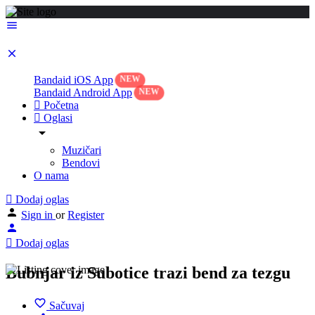
Bandaid iOS App
Bandaid Android App
Početna
Oglasi
Muzičari
Bendovi
O nama
Dodaj oglas
Sign in
or
Register
Dodaj oglas
Bubnjar iz Subotice trazi bend za tezgu
Sačuvaj