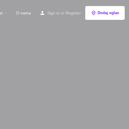
si
O nama
Sign in
or
Register
Dodaj oglas