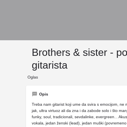
Brothers & sister - p
gitarista
Oglas
Opis
Treba nam gitarist koji ume da svira s emocijom, ne m
jak, ultra virtuoz ali da zna i da zabode solo i što man
funky, soul, tradicionali, sevdalinke, evergreen... Aku
vokala, jedan ženski (lead), jedan muški (povremeno le