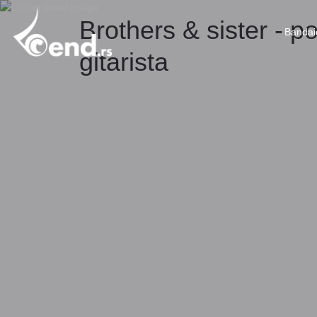
Brothers & sister - p
Bandai
gitarista