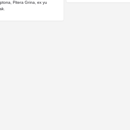
ptona, Pitera Grina, ex yu
ak.
Bend.rs - Sva prava zadržana