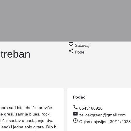
Sačuvaj
otreban
Podeli
Podaci
ora sad biti tehnički previše
0643466920
je greši, žanr je blues, rock,
zeljcekgreen@gmail.com
stični sastav u nastajanju, dva
Oglas objavljen: 30/11/2023
ad) i jedna solo gitara. Bilo bi